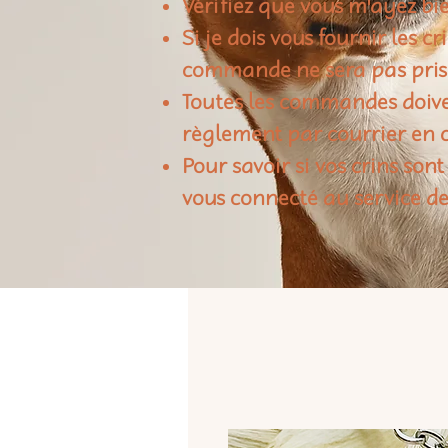
Vérifiez que vous m'ayez bie
Si je dois vous fournir les c
commande ne sera pas pris
Toutes les commandes doiven
règlement par courrier en c
Pour savoir si vos crins sont
vous connecté au service de