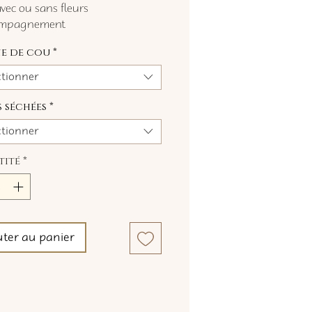
avec ou sans fleurs
ompagnement.
e de cou
*
ctionner
s séchées
*
ctionner
tité
*
uter au panier