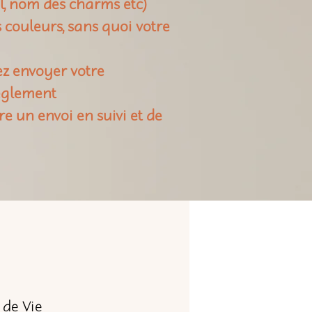
il, nom des charms etc)
rs couleurs, sans quoi votre
ez envoyer votre
règlement
re un envoi en suivi et de
 de Vie