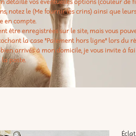
n détaillé vos éventuelles options (couleur de f
rins, notez le (Me fournir les crins) ainsi que leu
e en compte.
t être enregistrées sur le site, mais vous pouv
ochant la case "Paiement hors ligne" lors du 
 bien arrivés à mon domicile, je vous invite à fai
 la poste.
Éclat