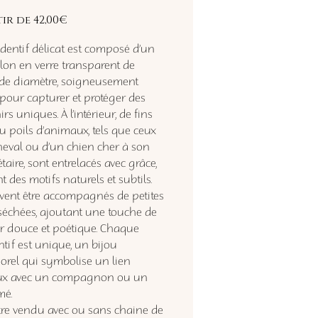
Prix
tir de
42,00€
promotionnel
dentif délicat est composé d’un
lon en verre transparent de
e diamètre, soigneusement
pour capturer et protéger des
rs uniques. À l’intérieur, de fins
ou poils d’animaux, tels que ceux
heval ou d’un chien cher à son
taire, sont entrelacés avec grâce,
 des motifs naturels et subtils.
uvent être accompagnés de petites
 séchées, ajoutant une touche de
r douce et poétique. Chaque
tif est unique, un bijou
orel qui symbolise un lien
ux avec un compagnon ou un
mé.
tre vendu avec ou sans chaine de