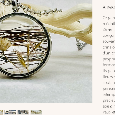
À par
Ce pen
médail
23mm d
conçu 
souveni
crins 
d’un c
proprié
formant
Ils pe
fleurs
couleu
penden
intemp
précie
être ai
Peux ê