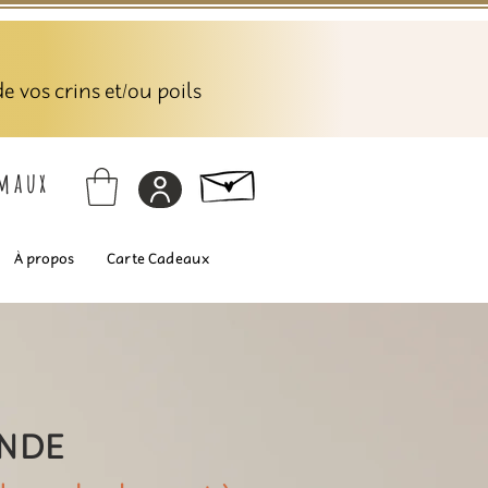
 vos crins et/ou poils
imaux
À propos
Carte Cadeaux
ANDE