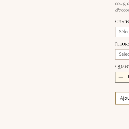
coup, 
d'acc
Chaîn
Séle
Fleur
Séle
Quan
Ajo