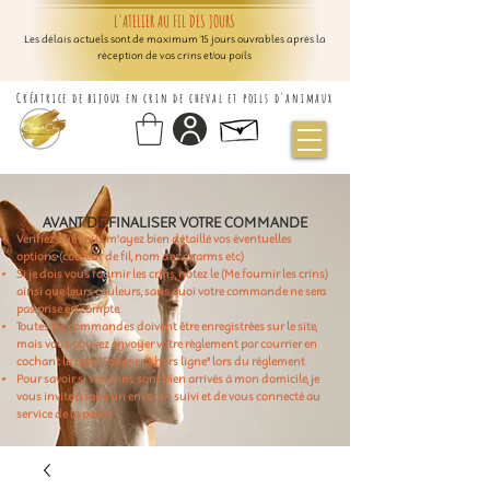
L'ATELIER AU FIL DES JOURS
Les délais actuels sont de maximum 15 jours ouvrables après la
réception de vos crins et/ou poils
Créatrice de bijoux en crin de cheval et poils d'animaux
AVANT DE FINALISER VOTRE COMMANDE
Vérifiez que vous m'ayez bien détaillé vos éventuelles
options (couleur de fil, nom des charms etc)
Si je dois vous fournir les crins, notez le (Me fournir les crins)
ainsi que leurs couleurs, sans quoi votre commande ne sera
pas prise en compte.
Toutes les commandes doivent être enregistrées sur le site,
mais vous pouvez envoyer votre règlement par courrier en
cochant la case "Paiement hors ligne" lors du règlement
Pour savoir si vos crins sont bien arrivés à mon domicile, je
vous invite à faire un envoi en suivi et de vous connecté au
service de la poste.