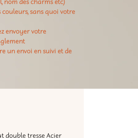
il, nom des charms etc)
rs couleurs, sans quoi votre
ez envoyer votre
règlement
re un envoi en suivi et de
t double tresse Acier