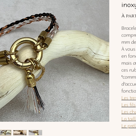
inox
À par
Bracele
compre
mm de 
À vous
en fon
mais av
ces rub
"comm
d'accu
fonctio
Les tr
Les fils
Les ch
La tail
Le pré