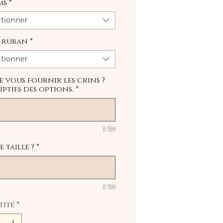
ms
*
ctionner
u ruban
*
ctionner
je vous fournir les crins ?
iptifs des options.
*
0/500
 taille ?
*
0/500
tité
*