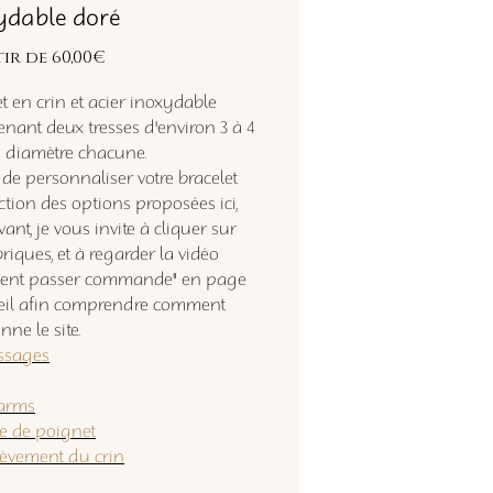
ydable doré
Prix
tir de
60,00€
promotionnel
t en crin et acier inoxydable
nant deux tresses d'environ 3 à 4
diamètre chacune.
 de personnaliser votre bracelet
ction des options proposées ici,
ant, je vous invite à cliquer sur
riques, et à regarder la vidéo
ent passer commande" en page
eil afin comprendre comment
nne le site.
essages
arms
le de poignet
lèvement du crin