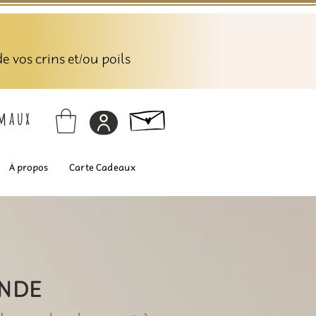
 vos crins et/ou poils
imaux
À propos
Carte Cadeaux
ANDE