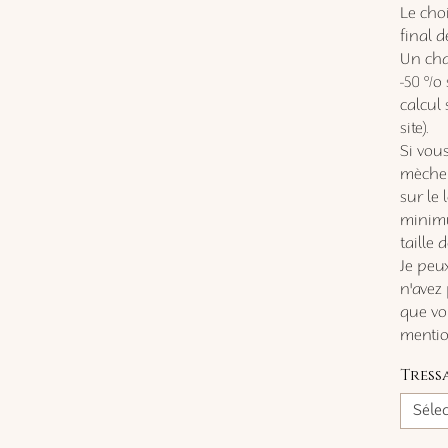
Le cho
final d
Un cha
-50 °/o
calcul
site).
Si vous
mèche 
sur le
minimu
taille 
Je peux
n'avez 
que vo
mention
Tress
Séle