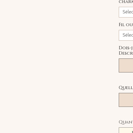
char
Séle
Fil o
Séle
Dois-
Descr
Quelle
Quan