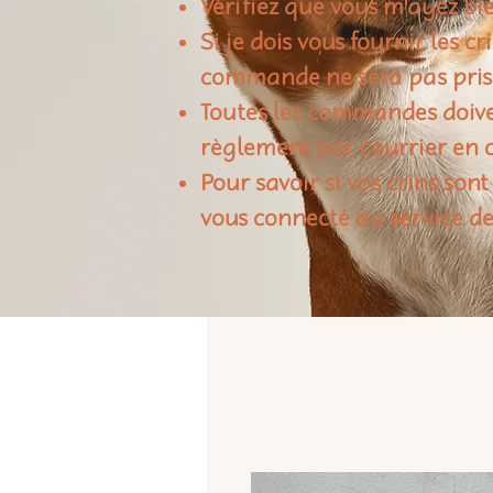
Vérifiez que vous m'ayez bie
Si je dois vous fournir les c
commande ne sera pas pris
Toutes les commandes doiven
règlement par courrier en c
Pour savoir si vos crins sont
vous connecté au service de