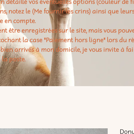
n détaillé vos éventuelles options (couleur de f
rins, notez le (Me fournir les crins) ainsi que leu
e en compte.
t être enregistrées sur le site, mais vous pouv
ochant la case "Paiement hors ligne" lors du 
 bien arrivés à mon domicile, je vous invite à fai
 la poste.
Donu