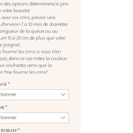
ix des options déterminera le prix
e votre bracelet.
 avez vos crins, prévoir une
d'environ 7 à 10 mm de diamètre
 longueur de la queue ou au
m 15 à 20 cm de plus que votre
de poignet.
 fournir les crins si vous n'en
pas, dans ce cas notez la couleur
us souhaitez ainsi que la
 "me fournir les crins".
age
*
ctionner
ms
*
ctionner
u ruban
*