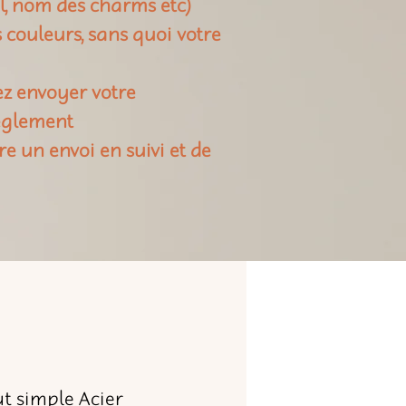
il, nom des charms etc)
rs couleurs, sans quoi votre
ez envoyer votre
règlement
re un envoi en suivi et de
t simple Acier