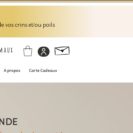
 vos crins et/ou poils
imaux
À propos
Carte Cadeaux
ANDE