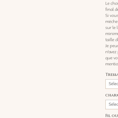
Le cho
final d
Si vous
mèche 
sur le
minimu
taille 
Je peux
n'avez 
que vo
mention
Tress
Séle
char
Séle
Fil o