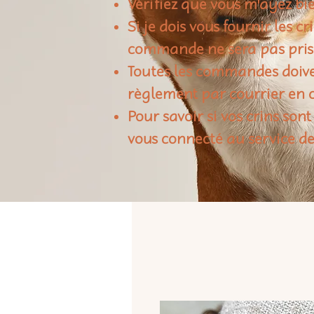
Vérifiez que vous m'ayez bie
Si je dois vous fournir les c
commande ne sera pas pris
Toutes les commandes doiven
règlement par courrier en c
Pour savoir si vos crins sont
vous connecté au service de