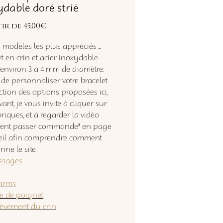
ydable doré strié
Prix
tir de
45,00€
promotionnel
modèles les plus appréciés .....
t en crin et acier inoxydable
'environ 3 à 4 mm de diamètre.
 de personnaliser votre bracelet
ction des options proposées ici,
ant, je vous invite à cliquer sur
riques, et à regarder la vidéo
ent passer commande" en page
eil afin comprendre comment
nne le site.
essages
arms
le de poignet
lèvement du crin