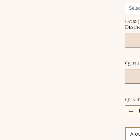
Séle
Dois-
Descr
Quelle
Quan
Ajo