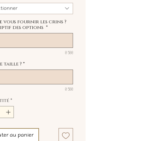
ctionner
je vous fournir les crins ?
iptif des options
*
0/500
 taille ?
*
0/500
tité
*
uter au panier