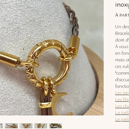
inox
À par
Un des 
Bracele
doré d
À vous
en fon
mais av
ces rub
"comm
d'accu
fonctio
Les tr
Les fils
Les ch
La tail
Le pré