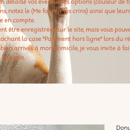
n détaillé vos éventuelles options (couleur de f
rins, notez le (Me fournir les crins) ainsi que leu
e en compte.
t être enregistrées sur le site, mais vous pouv
ochant la case "Paiement hors ligne" lors du 
 bien arrivés à mon domicile, je vous invite à fai
 la poste.
Donu