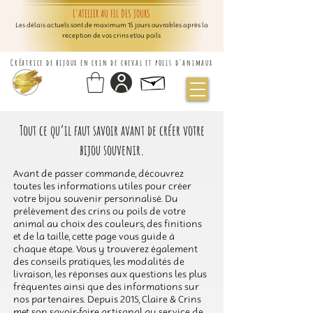
L'ATELIER AU FIL DES JOURS
Les délais actuels sont de maximum 15 jours ouvrables après la
réception de vos crins et/ou poils
Créatrice de bijoux en crin de cheval et poils d'animaux
Tout ce qu’il faut savoir avant de créer votre
bijou souvenir.
Avant de passer commande, découvrez
toutes les informations utiles pour créer
votre bijou souvenir personnalisé. Du
prélèvement des crins ou poils de votre
animal au choix des couleurs, des finitions
et de la taille, cette page vous guide à
chaque étape. Vous y trouverez également
des conseils pratiques, les modalités de
livraison, les réponses aux questions les plus
fréquentes ainsi que des informations sur
nos partenaires. Depuis 2015, Claire & Crins
met son savoir-faire artisanal au service de