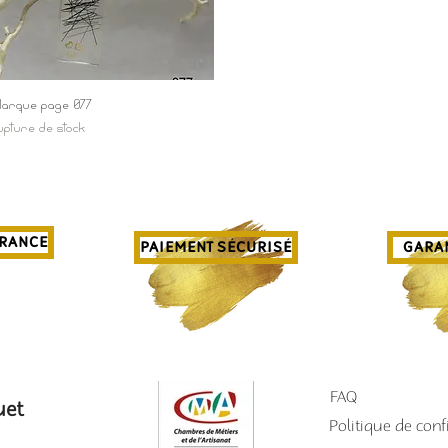
Aperçu rapide
arque-page 077
upture de stock
FRANCE
PAIEMENT SÉCURISÉ
GARAN
FAQ
uet
Politique de confi