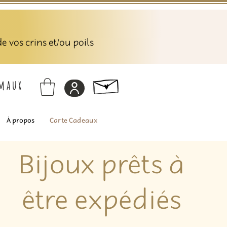
 vos crins et/ou poils
imaux
À propos
Carte Cadeaux
Bijoux prêts à
être expédiés