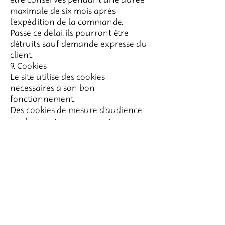
maximale de six mois après
l’expédition de la commande.
Passé ce délai, ils pourront être
détruits sauf demande expresse du
client.
9. Cookies
Le site utilise des cookies
nécessaires à son bon
fonctionnement.
Des cookies de mesure d’audience
ou de statistiques peuvent
également être utilisés.
Vous pouvez accepter, refuser ou
modifier vos préférences à tout
moment via le bandeau de gestion
des cookies présent sur le site.
10. Vos droits
Conformément au Règlement
Général sur la Protection des