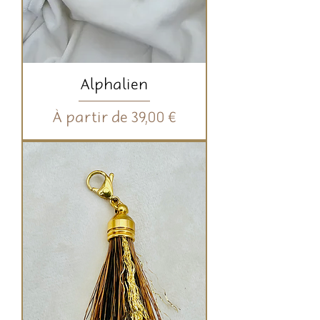
Alphalien
Prix promotionnel
À partir de
39,00 €