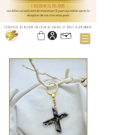
L'ATELIER AU FIL DES JOURS
Les délais actuels sont de maximum 15 jours ouvrables après la
réception de vos crins et/ou poils
Créatrice de bijoux en crin de cheval et poils d'animaux