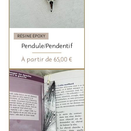
RÉSINE ÉPOXY
Pendule/Pendentif
Prix promotionnel
À partir de
65,00 €