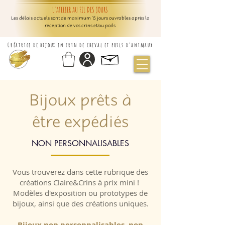
L'ATELIER AU FIL DES JOURS
Les délais actuels sont de maximum 15 jours ouvrables après la
réception de vos crins et/ou poils
Créatrice de bijoux en crin de cheval et poils d'animaux
Bijoux prêts à
être expédiés
NON PERSONNALISABLES
Vous trouverez dans cette rubrique des
créations Claire&Crins à prix mini !
Modèles d'exposition ou prototypes de
bijoux, ainsi que des créations uniques.
Bijoux non personnalisables, non