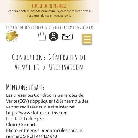
L'ATELIER AU FIL DES JOURS
Les délais actuels sont de maximum 15 jours ouvrables après la
réception de vos crins et/ou poils
Créatrice de bijoux en crin de cheval et poils d'animaux
Conditions Générales de
Vente et d’Utilisation
Mentions légales
Les présentes Conditions Générales de
Vente (CGV) s’appliquent à l’ensemble des
ventes réalisées sur le site internet
https://www.claire-et-crins.com
.
Le site est édité par :
Claire Cretenet
Micro-entreprise immatriculée sous le
numéro SIREN 444 137 848