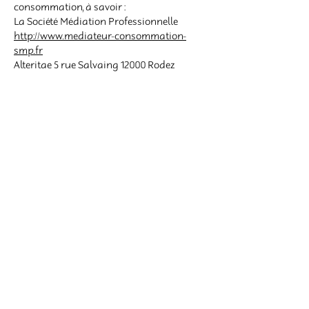
consommation, à savoir :
La Société Médiation Professionnelle
http://www.mediateur-consommation-
smp.fr
Alteritae 5 rue Salvaing 12000 Rodez
Droit de rétractation
Conformément à l’article L221-28 du Code
de la consommation, le droit de
rétractation ne peut être exercé pour les
biens confectionnés selon les
spécifications du consommateur ou
nettement personnalisés.
Les créations proposées par Claire et Crins
étant réalisées sur mesure à partir des
éléments fournis par le client, aucun droit
de rétractation ne peut être exercé après
validation de la commande.
Garanties légales
Le consommateur bénéficie des garanties