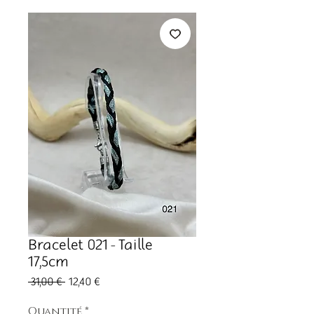
Bracelet 021 - Taille
17,5cm
Prix
Prix
 31,00 € 
12,40 €
original
promotionnel
Quantité
*