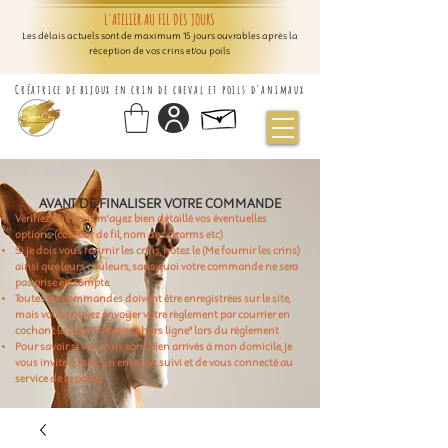
L'ATELIER AU FIL DES JOURS
Les délais actuels sont de maximum 15 jours ouvrables après la
réception de vos crins et/ou poils
Créatrice de bijoux en crin de cheval et poils d'animaux
AVANT DE FINALISER VOTRE COMMANDE
Vérifiez que vous m'ayez bien détaillé vos éventuelles
options (couleur de fil, nom des charms etc)
Si je dois vous fournir les crins, notez le (Me fournir les crins)
ainsi que leurs couleurs, sans quoi votre commande ne sera
pas prise en compte.
Toutes les commandes doivent être enregistrées sur le site,
mais vous pouvez envoyer votre règlement par courrier en
cochant la case "Paiement hors ligne" lors du règlement
Pour savoir si vos crins sont bien arrivés à mon domicile, je
vous invite à faire un envoi en suivi et de vous connecté au
service de la poste.