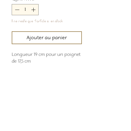
Il ne reste que 1 article(s) en stock
Ajouter au panier
Longueur 19 cm pour un poignet
de 17,5 cm
Comment commander
Les délais de livraison sont indiqués en
temps réel sur la bande déroulante en
haut de page
Retour boutique