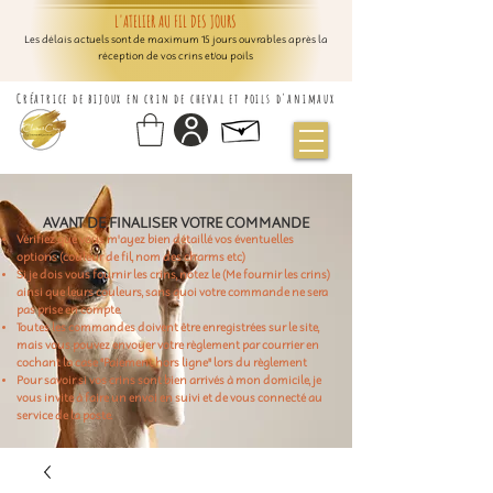
L'ATELIER AU FIL DES JOURS
Les délais actuels sont de maximum 15 jours ouvrables après la
réception de vos crins et/ou poils
Créatrice de bijoux en crin de cheval et poils d'animaux
AVANT DE FINALISER VOTRE COMMANDE
Vérifiez que vous m'ayez bien détaillé vos éventuelles
options (couleur de fil, nom des charms etc)
Si je dois vous fournir les crins, notez le (Me fournir les crins)
ainsi que leurs couleurs, sans quoi votre commande ne sera
pas prise en compte.
Toutes les commandes doivent être enregistrées sur le site,
mais vous pouvez envoyer votre règlement par courrier en
cochant la case "Paiement hors ligne" lors du règlement
Pour savoir si vos crins sont bien arrivés à mon domicile, je
vous invite à faire un envoi en suivi et de vous connecté au
service de la poste.