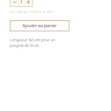
Il ne reste que 1 article(s) en stock
Ajouter au panier
Longueur 16,5 cm pour un
poignet de 14 cm
Comment commander
Les délais de livraison sont indiqués en
temps réel sur la bande déroulante en
haut de page
Retour boutique