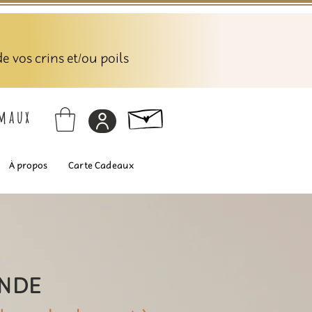
 vos crins et/ou poils
imaux
À propos
Carte Cadeaux
ANDE