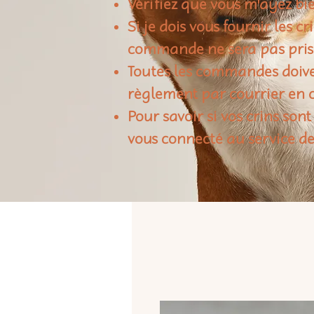
Vérifiez que vous m'ayez bie
Si je dois vous fournir les c
commande ne sera pas pris
Toutes les commandes doiven
règlement par courrier en c
Pour savoir si vos crins sont
vous connecté au service de