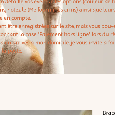
n détaillé vos éventuelles options (couleur de f
rins, notez le (Me fournir les crins) ainsi que leu
e en compte.
t être enregistrées sur le site, mais vous pouv
ochant la case "Paiement hors ligne" lors du 
 bien arrivés à mon domicile, je vous invite à fai
 la poste.
Brace