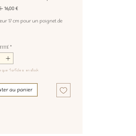
Prix
Prix
€ 
16,00 €
original
promotionnel
ur 17 cm pour un poignet de
tité
*
e que 1 article(s) en stock
uter au panier