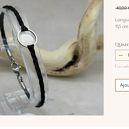
 40,00 
Longue
15,5 cm
Quan
Il ne rest
Ajo