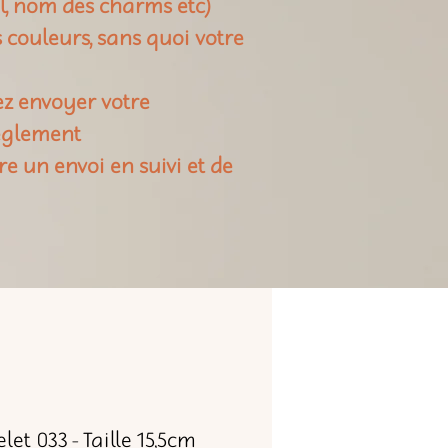
il, nom des charms etc)
rs couleurs, sans quoi votre
ez envoyer votre
règlement
re un envoi en suivi et de
let 033 - Taille 15,5cm