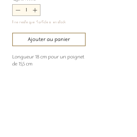
Il ne reste que 1 article(s) en stock
Ajouter au panier
Longueur 18 cm pour un poignet
de 15,5 cm
Comment commander
Les délais de livraison sont indiqués en
temps réel sur la bande déroulante en
haut de page