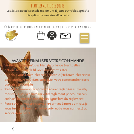
L'ATELIER AU FIL DES JOURS
Les délais actuels sont de maximum 15 jours ouvrables après la
réception de vos crins et/ou poils
Créatrice de bijoux en crin de cheval et poils d'animaux
AVANT DE FINALISER VOTRE COMMANDE
Vérifiez que vous m'ayez bien détaillé vos éventuelles
options (couleur de fil, nom des charms etc)
Si je dois vous fournir les crins, notez le (Me fournir les crins)
ainsi que leurs couleurs, sans quoi votre commande ne sera
pas prise en compte.
Toutes les commandes doivent être enregistrées sur le site,
mais vous pouvez envoyer votre règlement par courrier en
cochant la case "Paiement hors ligne" lors du règlement
Pour savoir si vos crins sont bien arrivés à mon domicile, je
vous invite à faire un envoi en suivi et de vous connecté au
service de la poste.