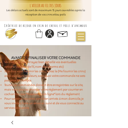
L'ATELIER AU FIL DES JOURS
Les délais actuels sont de maximum 15 jours ouvrables après la
réception de vos crins et/ou poils
Créatrice de bijoux en crin de cheval et poils d'animaux
AVANT DE FINALISER VOTRE COMMANDE
Vérifiez que vous m'ayez bien détaillé vos éventuelles
options (couleur de fil, nom des charms etc)
Si je dois vous fournir les crins, notez le (Me fournir les crins)
ainsi que leurs couleurs, sans quoi votre commande ne sera
pas prise en compte.
Toutes les commandes doivent être enregistrées sur le site,
mais vous pouvez envoyer votre règlement par courrier en
cochant la case "Paiement hors ligne" lors du règlement
Pour savoir si vos crins sont bien arrivés à mon domicile, je
vous invite à faire un envoi en suivi et de vous connecté au
service de la poste.