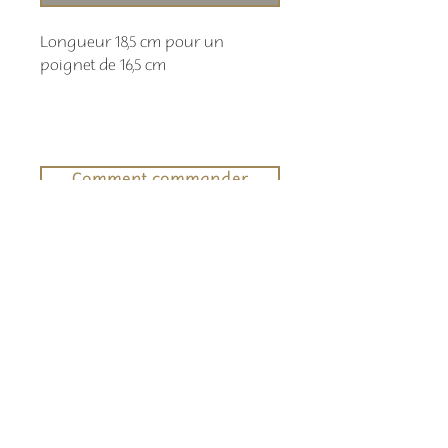
Longueur 18,5 cm pour un
poignet de 16,5 cm
Comment commander
Les délais de livraison sont indiqués en
temps réel sur la bande déroulante en
haut de page
Retour boutique
Claire Cretenet
28 BIS Chemin du Puitroquet
69330 Pusignan
0672937351