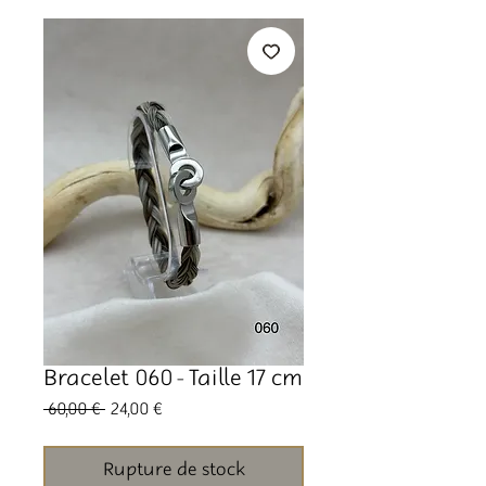
Bracelet 060 - Taille 17 cm
Prix
Prix
 60,00 € 
24,00 €
original
promotionnel
Rupture de stock