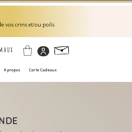
 vos crins et/ou poils
imaux
À propos
Carte Cadeaux
ANDE