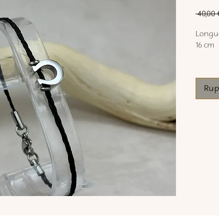
 40,00 
Longue
16 cm
Rup