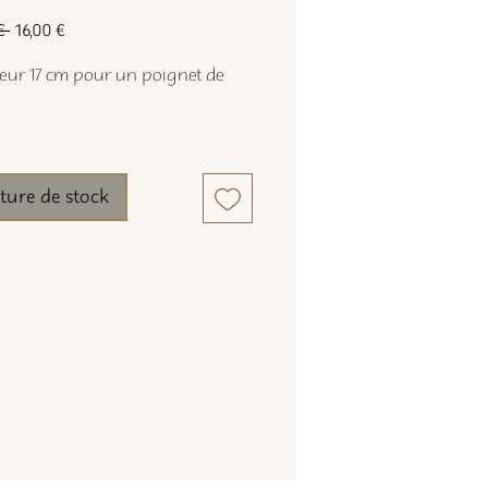
Prix
Prix
€ 
16,00 €
original
promotionnel
ur 17 cm pour un poignet de
ture de stock