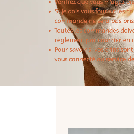
Vérifiez que vous m'ayez bie
Si je dois vous fournir les c
commande ne sera pas pris
Toutes les commandes doiven
règlement par courrier en c
Pour savoir si vos crins sont
vous connecté au service de