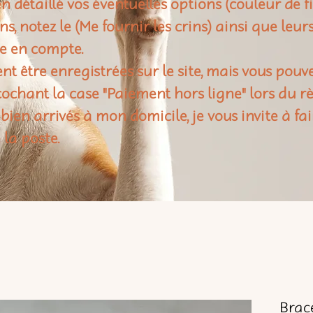
n détaillé vos éventuelles options (couleur de f
rins, notez le (Me fournir les crins) ainsi que leu
e en compte.
t être enregistrées sur le site, mais vous pouv
ochant la case "Paiement hors ligne" lors du 
 bien arrivés à mon domicile, je vous invite à fai
 la poste.
Brace