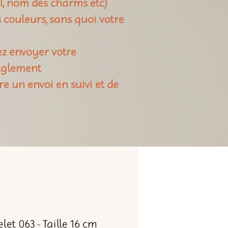
il, nom des charms etc)
rs couleurs, sans quoi votre
ez envoyer votre
règlement
re un envoi en suivi et de
let 063 - Taille 16 cm