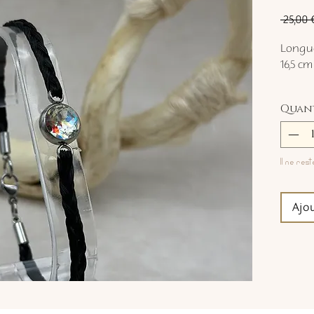
 25,00 
Longue
16,5 cm
Quan
Il ne rest
Ajo