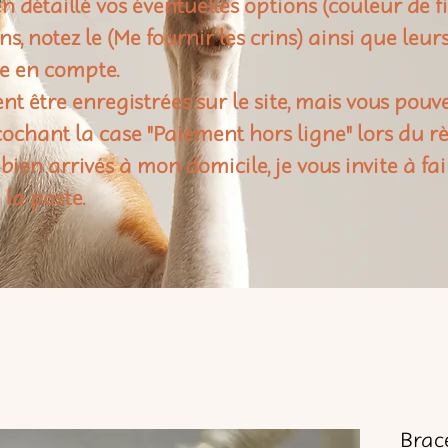
n détaillé vos éventuelles options (couleur de f
rins, notez le (Me fournir les crins) ainsi que leu
e en compte.
t être enregistrées sur le site, mais vous pouv
ochant la case "Paiement hors ligne" lors du 
 bien arrivés à mon domicile, je vous invite à fai
 la poste.
Brace