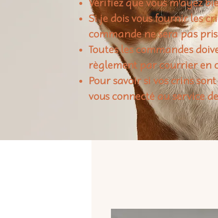
Vérifiez que vous m'ayez bie
Si je dois vous fournir les c
commande ne sera pas pris
Toutes les commandes doiven
règlement par courrier en c
Pour savoir si vos crins sont
vous connecté au service de