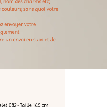
il, nom des charms etc)
rs couleurs, sans quoi votre
ez envoyer votre
règlement
re un envoi en suivi et de
let 082 - Taille 16,5 cm