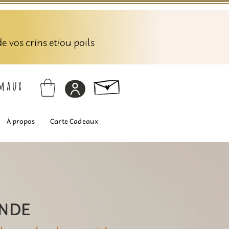
 vos crins et/ou poils
imaux
À propos
Carte Cadeaux
ANDE