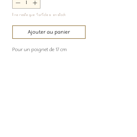
Il ne reste que 1 article(s) en stock
Ajouter au panier
Pour un poignet de 17 cm
Comment commander
Les délais de livraison sont indiqués en
temps réel sur la bande déroulante en
haut de page
Retour boutique