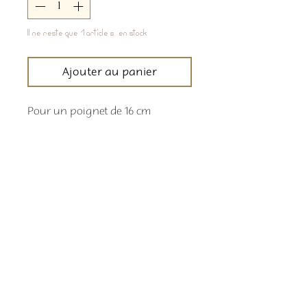
Il ne reste que 1 article(s) en stock
Ajouter au panier
Pour un poignet de 16 cm
Comment commander
Les délais de livraison sont indiqués en
temps réel sur la bande déroulante en
haut de page
Retour boutique