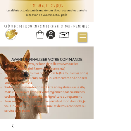
L'ATELIER AU FIL DES JOURS
Les délais actuels sont de maximum 15 jours ouvrables après la
réception de vos crins et/ou poils
Créatrice de bijoux en crin de cheval et poils d'animaux
AVANT DE FINALISER VOTRE COMMANDE
Vérifiez que vous m'ayez bien détaillé vos éventuelles
options (couleur de fil, nom des charms etc)
Si je dois vous fournir les crins, notez le (Me fournir les crins)
ainsi que leurs couleurs, sans quoi votre commande ne sera
pas prise en compte.
Toutes les commandes doivent être enregistrées sur le site,
mais vous pouvez envoyer votre règlement par courrier en
cochant la case "Paiement hors ligne" lors du règlement
Pour savoir si vos crins sont bien arrivés à mon domicile, je
vous invite à faire un envoi en suivi et de vous connecté au
service de la poste.