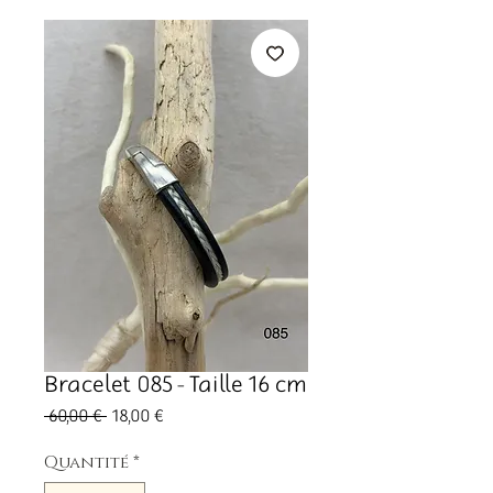
Bracelet 085 - Taille 16 cm
Prix
Prix
 60,00 € 
18,00 €
original
promotionnel
Quantité
*