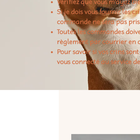
Vérifiez que vous m'ayez bie
Si je dois vous fournir les c
commande ne sera pas pris
Toutes les commandes doiven
règlement par courrier en c
Pour savoir si vos crins sont
vous connecté au service de