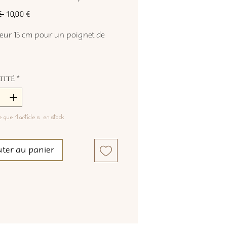
Prix
Prix
€ 
10,00 €
original
promotionnel
ur 15 cm pour un poignet de
tité
*
e que 1 article(s) en stock
uter au panier