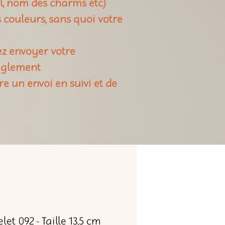
il, nom des charms etc)
rs couleurs, sans quoi votre
ez envoyer votre
règlement
re un envoi en suivi et de
let 092 - Taille 13,5 cm