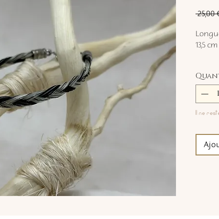
 25,00 
Longue
13,5 cm
Quan
Il ne rest
Ajo