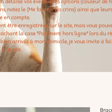
n détaillé vos éventuelles options (couleur de f
rins, notez le (Me fournir les crins) ainsi que leu
e en compte.
t être enregistrées sur le site, mais vous pouv
ochant la case "Paiement hors ligne" lors du 
 bien arrivés à mon domicile, je vous invite à fai
 la poste.
Brace