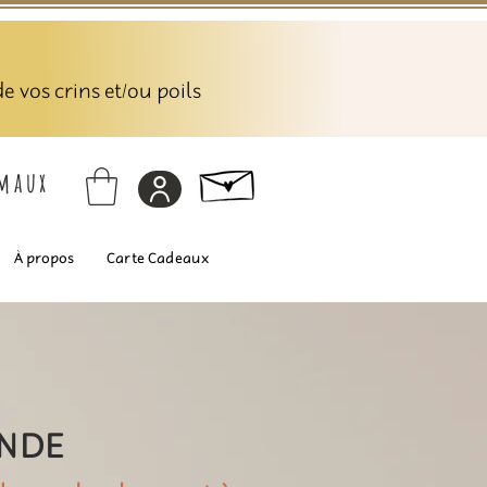
 vos crins et/ou poils
imaux
À propos
Carte Cadeaux
ANDE