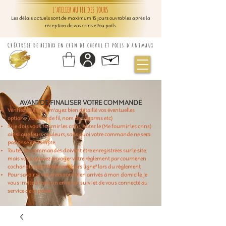
L'ATELIER AU FIL DES JOURS
Les délais actuels sont de maximum 15 jours ouvrables après la
réception de vos crins et/ou poils
Créatrice de bijoux en crin de cheval et poils d'animaux
AVANT DE FINALISER VOTRE COMMANDE
Vérifiez que vous m'ayez bien détaillé vos éventuelles
options (couleur de fil, nom des charms etc)
Si je dois vous fournir les crins, notez le (Me fournir les crins)
ainsi que leurs couleurs, sans quoi votre commande ne sera
pas prise en compte.
Toutes les commandes doivent être enregistrées sur le site,
mais vous pouvez envoyer votre règlement par courrier en
cochant la case "Paiement hors ligne" lors du règlement
Pour savoir si vos crins sont bien arrivés à mon domicile, je
vous invite à faire un envoi en suivi et de vous connecté au
service de la poste.