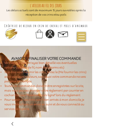
L'ATELIER AU FIL DES JOURS
Les délais actuels sont de maximum 15 jours ouvrables après la
réception de vos crins et/ou poils
Créatrice de bijoux en crin de cheval et poils d'animaux
AVANT DE FINALISER VOTRE COMMANDE
Vérifiez que vous m'ayez bien détaillé vos éventuelles
options (couleur de fil, nom des charms etc)
Si je dois vous fournir les crins, notez le (Me fournir les crins)
ainsi que leurs couleurs, sans quoi votre commande ne sera
pas prise en compte.
Toutes les commandes doivent être enregistrées sur le site,
mais vous pouvez envoyer votre règlement par courrier en
cochant la case "Paiement hors ligne" lors du règlement
Pour savoir si vos crins sont bien arrivés à mon domicile, je
vous invite à faire un envoi en suivi et de vous connecté au
service de la poste.