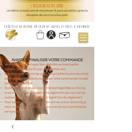
L'ATELIER AU FIL DES JOURS
Les délais actuels sont de maximum 15 jours ouvrables après la
réception de vos crins et/ou poils
Créatrice de bijoux en crin de cheval et poils d'animaux
AVANT DE FINALISER VOTRE COMMANDE
Vérifiez que vous m'ayez bien détaillé vos éventuelles
options (couleur de fil, nom des charms etc)
Si je dois vous fournir les crins, notez le (Me fournir les crins)
ainsi que leurs couleurs, sans quoi votre commande ne sera
pas prise en compte.
Toutes les commandes doivent être enregistrées sur le site,
mais vous pouvez envoyer votre règlement par courrier en
cochant la case "Paiement hors ligne" lors du règlement
Pour savoir si vos crins sont bien arrivés à mon domicile, je
vous invite à faire un envoi en suivi et de vous connecté au
service de la poste.