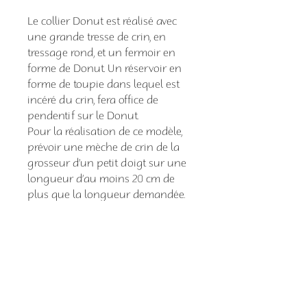
Le collier Donut est réalisé avec
une grande tresse de crin, en
tressage rond, et un fermoir en
forme de Donut. Un réservoir en
forme de toupie dans lequel est
incéré du crin, fera office de
pendentif sur le Donut.
Pour la réalisation de ce modèle,
prévoir une mèche de crin de la
grosseur d’un petit doigt sur une
longueur d’au moins 20 cm de
plus que la longueur demandée.
garantie
Tous mes articles sont
garantie
garantis deux mois.
Tous mes articles sont