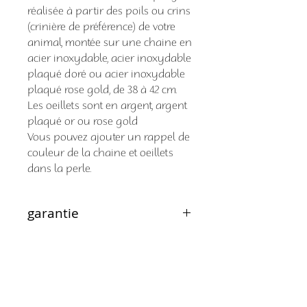
réalisée à partir des poils ou crins
(crinière de préférence) de votre
animal, montée sur une chaine en
acier inoxydable, acier inoxydable
plaqué doré ou acier inoxydable
plaqué rose gold, de 38 à 42 cm.
Les oeillets sont en argent, argent
plaqué or ou rose gold
Vous pouvez ajouter un rappel de
couleur de la chaine et oeillets
dans la perle.
garantie
Tous mes articles sont
délais de fabrication
garantis 2 mois à partir de la
date d'envoi.
Les délais de livraison sont
Néanmoins n'hesitez pas à me
Adresse où envoyer vos
indiqués en temps réel sur la
contacter après cette date si