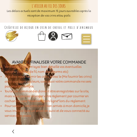
L'ATELIER AU FIL DES JOURS
Les délais actuels sont de maximum 15 jours ouvrables après la
réception de vos crins et/ou poils
Créatrice de bijoux en crin de cheval et poils d'animaux
AVANT DE FINALISER VOTRE COMMANDE
Vérifiez que vous m'ayez bien détaillé vos éventuelles
options (couleur de fil, nom des charms etc)
Si je dois vous fournir les crins, notez le (Me fournir les crins)
ainsi que leurs couleurs, sans quoi votre commande ne sera
pas prise en compte.
Toutes les commandes doivent être enregistrées sur le site,
mais vous pouvez envoyer votre règlement par courrier en
cochant la case "Paiement hors ligne" lors du règlement
Pour savoir si vos crins sont bien arrivés à mon domicile, je
vous invite à faire un envoi en suivi et de vous connecté au
service de la poste.