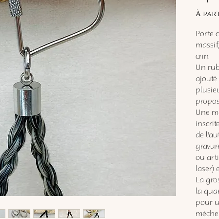
À par
Porte 
massif,
crin.
Un ruba
ajouté 
plusie
propos
Une mé
inscrit
de l'au
gravure
ou art
laser)
La gro
la qua
pour u
mèche 