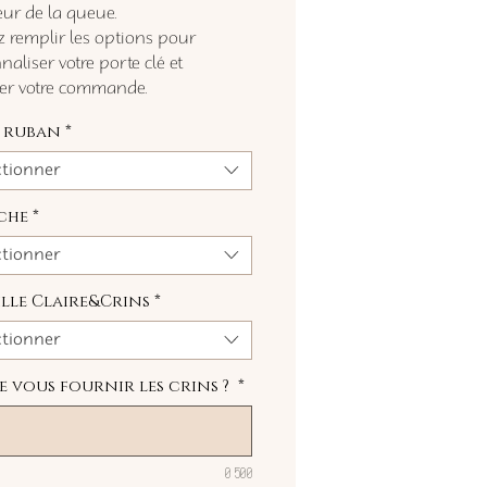
ur de la queue.
ez remplir les options pour
aliser votre porte clé et
uer votre commande.
u ruban
*
ctionner
ache
*
ctionner
lle Claire&Crins
*
ctionner
je vous fournir les crins ?
*
0/500