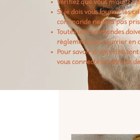
Vérifiez que vous m'ayez bie
Si je dois vous fournir les c
commande ne sera pas pris
Toutes les commandes doiven
règlement par courrier en c
Pour savoir si vos crins sont
vous connecté au service de