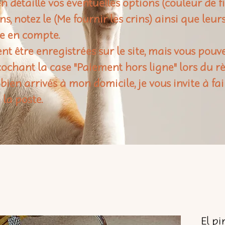
n détaillé vos éventuelles options (couleur de f
rins, notez le (Me fournir les crins) ainsi que leu
e en compte.
t être enregistrées sur le site, mais vous pouv
ochant la case "Paiement hors ligne" lors du 
 bien arrivés à mon domicile, je vous invite à fai
 la poste.
El pi