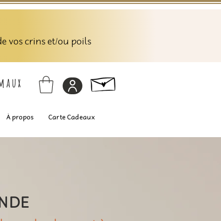
 vos crins et/ou poils
imaux
À propos
Carte Cadeaux
ANDE