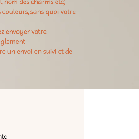
il, nom des charms etc)
rs couleurs, sans quoi votre
ez envoyer votre
règlement
re un envoi en suivi et de
nto