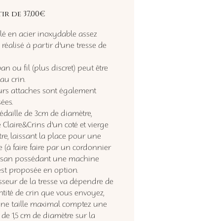
Prix
tir de
37,00€
promotionnel
clé en acier inoxydable assez
 réalisé à partir d'une tresse de
n ou fil (plus discret) peut être
au crin.
urs attaches sont également
ées.
daille de 3cm de diamètre,
e Claire&Crins d'un coté et vierge
tre, laissant la place pour une
 (à faire faire par un cordonnier
isan possédant une machine
 est proposée en option.
sseur de la tresse va dépendre de
ntité de crin que vous envoyez,
ne taille maximal comptez une
de 1,5 cm de diamètre sur la