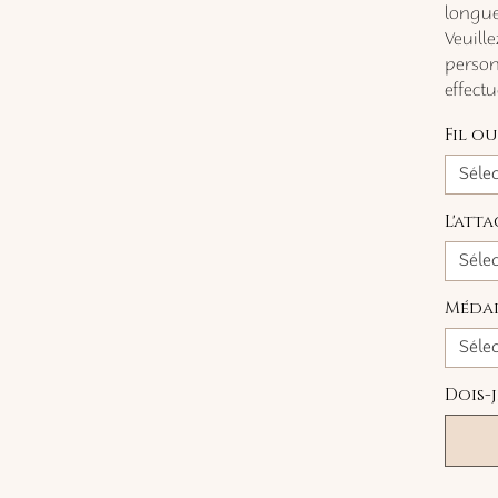
longue
Veuill
personn
effect
Fil o
Séle
L'att
Séle
Médai
Séle
Dois-