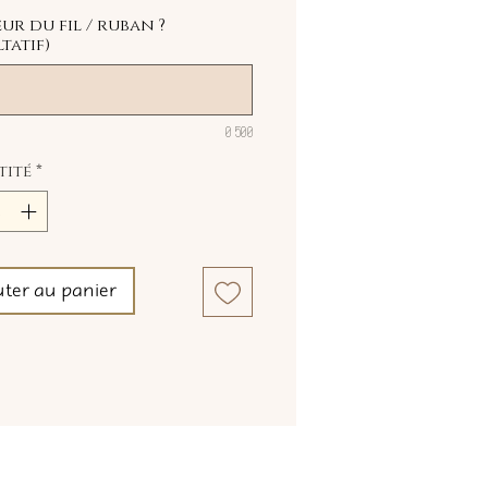
ur du fil / ruban ?
tatif)
0/500
tité
*
uter au panier