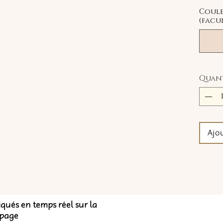
Coule
(facul
Quan
Ajo
diqués en temps réel sur la
 page