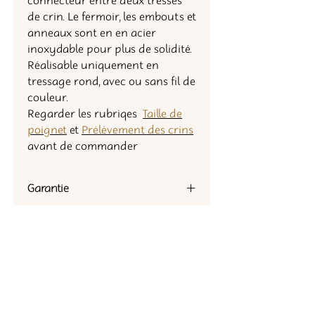
connecteur entre deux tresses
de crin. Le fermoir, les embouts et
anneaux sont en en acier
inoxydable pour plus de solidité.
Réalisable uniquement en
tressage rond, avec ou sans fil de
couleur.
Regarder les rubriqes
Taille de
poignet
et
Prélévement des crins
avant de commander
Garantie
Tous mes articles sont garantie 2
mois après la date d'envoi.
Néanmoins n'hesitez pas à me
Comment commander
contacter après cette date si vous
rencontrer un problème!
Les délais de livraison sont indiqués en
temps réel sur la bande déroulante en
haut de page