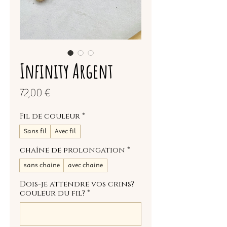
Infinity Argent
Prix
72,00 €
Fil de couleur
*
Sans fil
Avec fil
chaîne de prolongation
*
sans chaine
avec chaîne
Dois-je attendre vos crins?
couleur du fil?
*