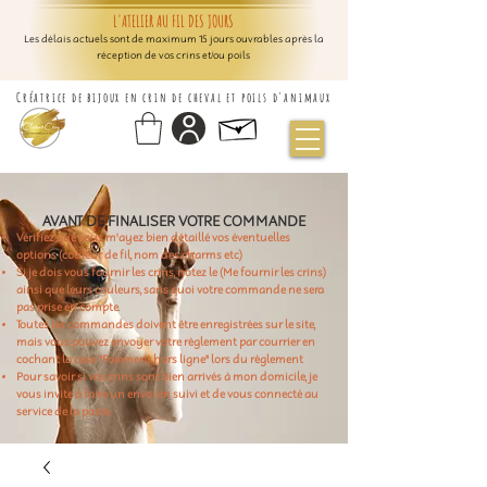
L'ATELIER AU FIL DES JOURS
Les délais actuels sont de maximum 15 jours ouvrables après la
réception de vos crins et/ou poils
Créatrice de bijoux en crin de cheval et poils d'animaux
AVANT DE FINALISER VOTRE COMMANDE
Vérifiez que vous m'ayez bien détaillé vos éventuelles
options (couleur de fil, nom des charms etc)
Si je dois vous fournir les crins, notez le (Me fournir les crins)
ainsi que leurs couleurs, sans quoi votre commande ne sera
pas prise en compte.
Toutes les commandes doivent être enregistrées sur le site,
mais vous pouvez envoyer votre règlement par courrier en
cochant la case "Paiement hors ligne" lors du règlement
Pour savoir si vos crins sont bien arrivés à mon domicile, je
vous invite à faire un envoi en suivi et de vous connecté au
service de la poste.