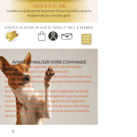
L'ATELIER AU FIL DES JOURS
Les délais actuels sont de maximum 15 jours ouvrables après la
réception de vos crins et/ou poils
Créatrice de bijoux en crin de cheval et poils d'animaux
AVANT DE FINALISER VOTRE COMMANDE
Vérifiez que vous m'ayez bien détaillé vos éventuelles
options (couleur de fil, nom des charms etc)
Si je dois vous fournir les crins, notez le (Me fournir les crins)
ainsi que leurs couleurs, sans quoi votre commande ne sera
pas prise en compte.
Toutes les commandes doivent être enregistrées sur le site,
mais vous pouvez envoyer votre règlement par courrier en
cochant la case "Paiement hors ligne" lors du règlement
Pour savoir si vos crins sont bien arrivés à mon domicile, je
vous invite à faire un envoi en suivi et de vous connecté au
service de la poste.