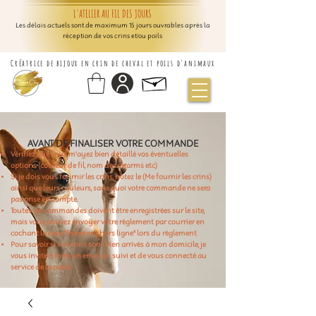
L'ATELIER AU FIL DES JOURS
Les délais actuels sont de maximum 15 jours ouvrables après la
réception de vos crins et/ou poils
Créatrice de bijoux en crin de cheval et poils d'animaux
AVANT DE FINALISER VOTRE COMMANDE
Vérifiez que vous m'ayez bien détaillé vos éventuelles
options (couleur de fil, nom des charms etc)
Si je dois vous fournir les crins, notez le (Me fournir les crins)
ainsi que leurs couleurs, sans quoi votre commande ne sera
pas prise en compte.
Toutes les commandes doivent être enregistrées sur le site,
mais vous pouvez envoyer votre règlement par courrier en
cochant la case "Paiement hors ligne" lors du règlement
Pour savoir si vos crins sont bien arrivés à mon domicile, je
vous invite à faire un envoi en suivi et de vous connecté au
service de la poste.