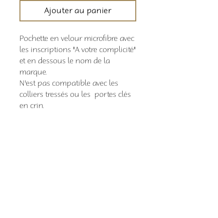
Ajouter au panier
Pochette en velour microfibre avec
les inscriptions "A votre complicité"
et en dessous le nom de la
marque.
N'est pas compatible avec les
colliers tressés ou les portes clés
en crin.
Comment commander
Les délais de livraison sont indiqués en
temps réel sur la bande déroulante en
haut de page