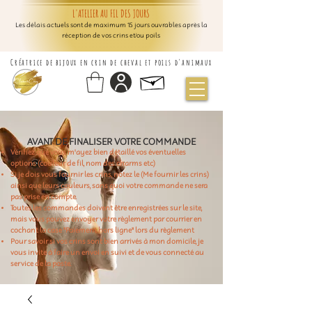
L'ATELIER AU FIL DES JOURS
Les délais actuels sont de maximum 15 jours ouvrables après la
réception de vos crins et/ou poils
Créatrice de bijoux en crin de cheval et poils d'animaux
AVANT DE FINALISER VOTRE COMMANDE
Vérifiez que vous m'ayez bien détaillé vos éventuelles
options (couleur de fil, nom des charms etc)
Si je dois vous fournir les crins, notez le (Me fournir les crins)
ainsi que leurs couleurs, sans quoi votre commande ne sera
pas prise en compte.
Toutes les commandes doivent être enregistrées sur le site,
mais vous pouvez envoyer votre règlement par courrier en
cochant la case "Paiement hors ligne" lors du règlement
Pour savoir si vos crins sont bien arrivés à mon domicile, je
vous invite à faire un envoi en suivi et de vous connecté au
service de la poste.