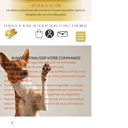
L'ATELIER AU FIL DES JOURS
Les délais actuels sont de maximum 15 jours ouvrables après la
réception de vos crins et/ou poils
Créatrice de bijoux en crin de cheval et poils d'animaux
AVANT DE FINALISER VOTRE COMMANDE
Vérifiez que vous m'ayez bien détaillé vos éventuelles
options (couleur de fil, nom des charms etc)
Si je dois vous fournir les crins, notez le (Me fournir les crins)
ainsi que leurs couleurs, sans quoi votre commande ne sera
pas prise en compte.
Toutes les commandes doivent être enregistrées sur le site,
mais vous pouvez envoyer votre règlement par courrier en
cochant la case "Paiement hors ligne" lors du règlement
Pour savoir si vos crins sont bien arrivés à mon domicile, je
vous invite à faire un envoi en suivi et de vous connecté au
service de la poste.