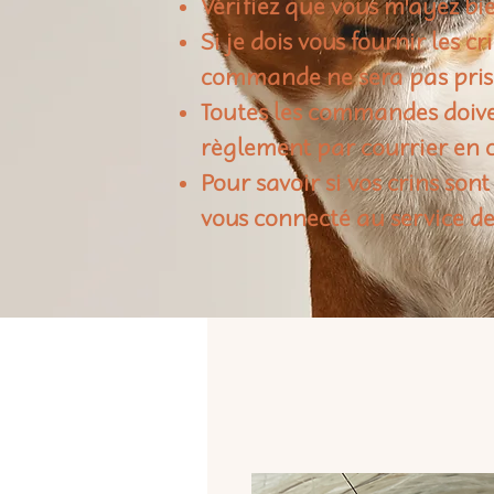
Vérifiez que vous m'ayez bie
Si je dois vous fournir les c
commande ne sera pas pris
Toutes les commandes doiven
règlement par courrier en c
Pour savoir si vos crins sont
vous connecté au service de