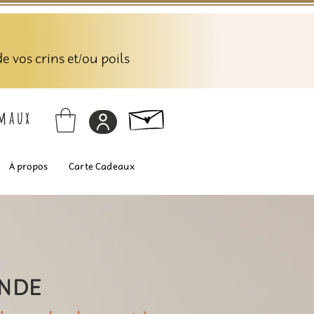
 vos crins et/ou poils
imaux
À propos
Carte Cadeaux
ANDE