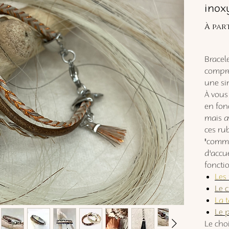
inox
À par
Bracele
compre
une si
À vous
en fon
mais av
ces rub
"comm
d'accu
fonctio
Les 
Le c
La t
Le 
Le cho