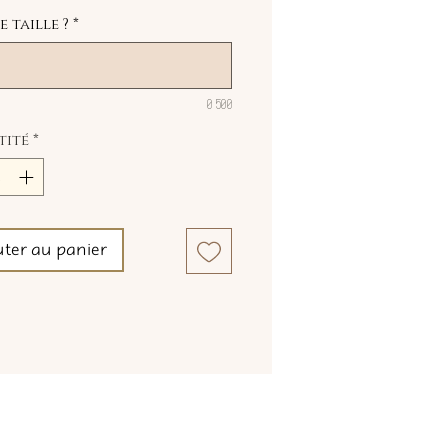
 taille ?
*
0/500
tité
*
uter au panier