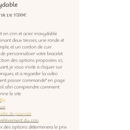
ydable
Prix
tir de
57,00€
promotionnel
t en crin et acier inoxydable
nant deux tresses, une ronde et
mple, et un cordon de cuir.
 de personnaliser votre bracelet
ction des options proposées ici,
ant, je vous invite à cliquer sur
riques, et à regarder la vidéo
ent passer commande" en page
eil afin comprendre comment
nne le site.
f
ils
uir
aille de poignet
prélèvement du crin
ix des options déterminera le prix