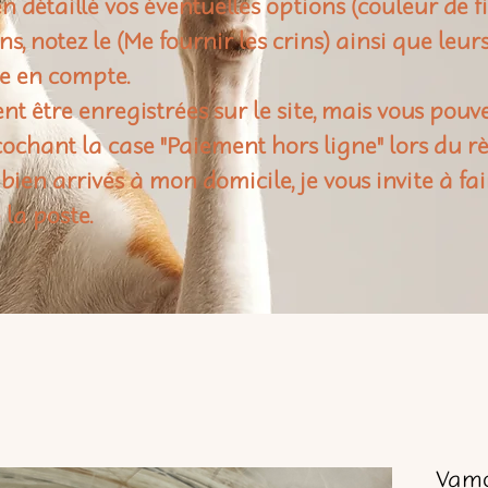
n détaillé vos éventuelles options (couleur de f
rins, notez le (Me fournir les crins) ainsi que leu
e en compte.
t être enregistrées sur le site, mais vous pouv
ochant la case "Paiement hors ligne" lors du 
 bien arrivés à mon domicile, je vous invite à fai
 la poste.
Vamo