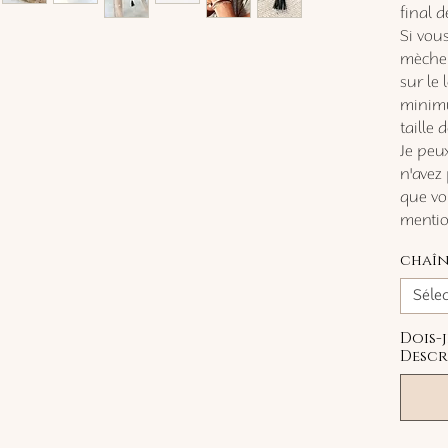
final d
Si vous
mèche 
sur le
minimu
taille 
Je peux
n'avez 
que vo
mention
chaîn
Séle
Dois-
Descr