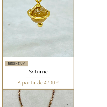
RÉSINE UV
Saturne
Prix promotionnel
À partir de
42,00 €