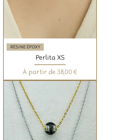
RÉSINE ÉPOXY
Perlita XS
Prix promotionnel
À partir de
38,00 €