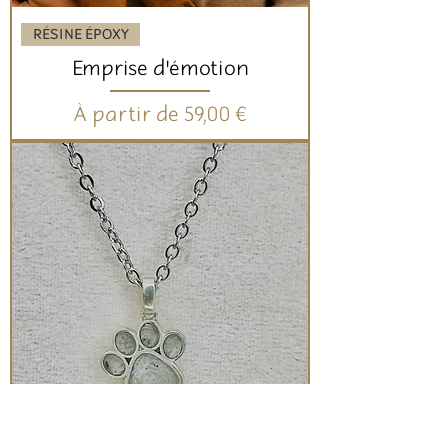
RÉSINE ÉPOXY
Emprise d'émotion
Prix promotionnel
À partir de
59,00 €