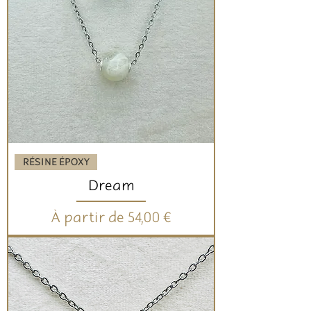
RÉSINE ÉPOXY
Dream
Prix promotionnel
À partir de
54,00 €