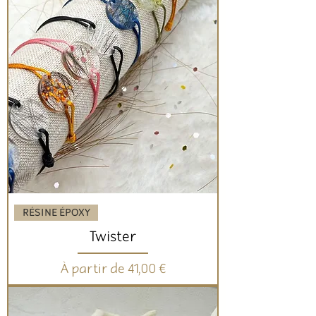
RÉSINE ÉPOXY
Twister
Prix promotionnel
À partir de
41,00 €