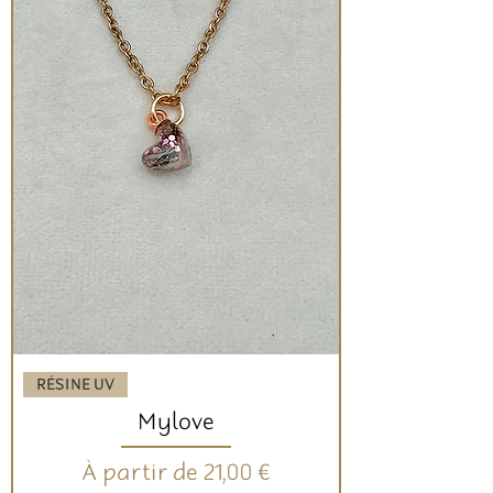
RÉSINE UV
Mylove
Prix promotionnel
À partir de
21,00 €