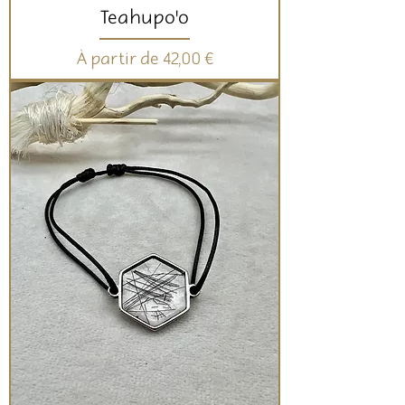
Teahupo'o
Prix promotionnel
À partir de
42,00 €