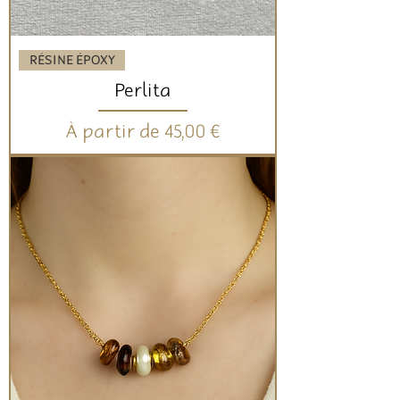
RÉSINE ÉPOXY
Perlita
Prix promotionnel
À partir de
45,00 €