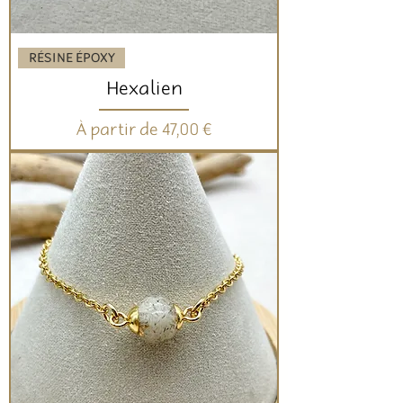
RÉSINE ÉPOXY
Hexalien
Prix promotionnel
À partir de
47,00 €