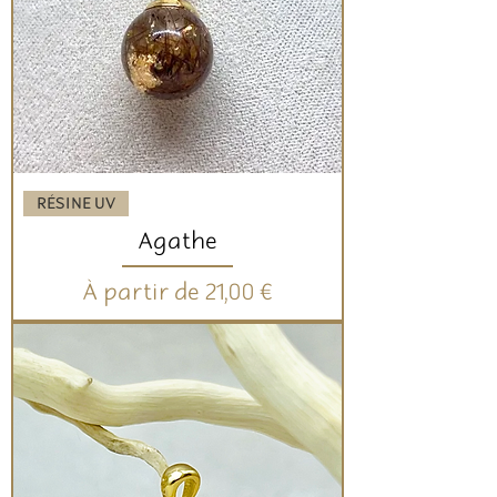
RÉSINE UV
Agathe
Prix promotionnel
À partir de
21,00 €