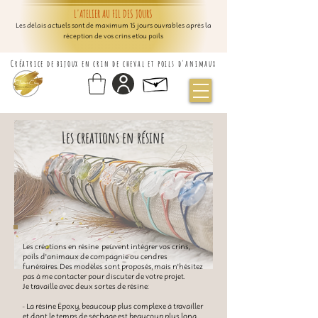
L'ATELIER AU FIL DES JOURS
Les délais actuels sont de maximum 15 jours ouvrables après la
réception de vos crins et/ou poils
Créatrice de bijoux en crin de cheval et poils d'animaux
Les creations en résine
Les créations en résine peuvent intégrer vos crins,
poils d'animaux de compagnie ou cendres
funéraires. Des modèles sont proposés, mais n'hésitez
pas à me contacter pour discuter de votre projet.
Je travaille avec deux sortes de résine:
- La résine Époxy, beaucoup plus complexe à travailler
et dont le temps de séchage est beaucoup plus long.